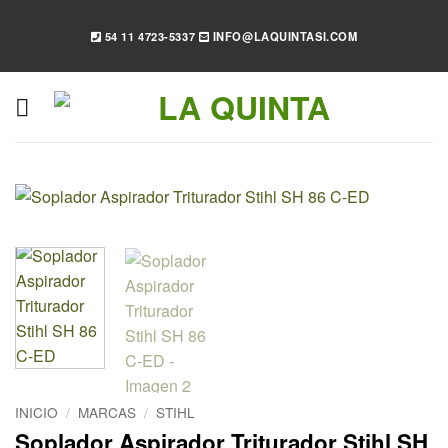
Saltar
al
54 11 4723-5337
INFO@LAQUINTASI.COM
contenido
INICIO
/
MARCAS
/
STIHL
Soplador Aspirador Triturador Stihl SH